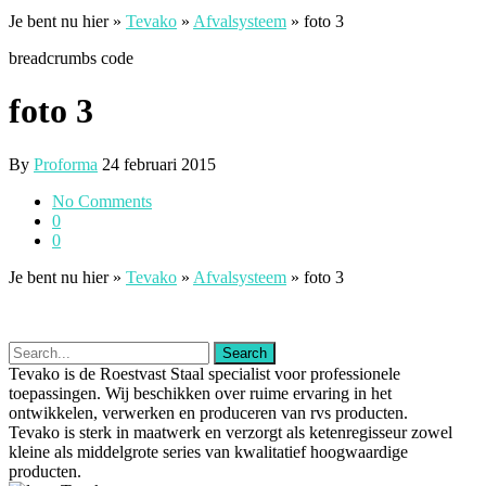
Je bent nu hier »
Tevako
»
Afvalsysteem
»
foto 3
breadcrumbs code
foto 3
By
Proforma
24 februari 2015
No Comments
0
0
Je bent nu hier »
Tevako
»
Afvalsysteem
»
foto 3
Tevako is de Roestvast Staal specialist voor professionele
toepassingen. Wij beschikken over ruime ervaring in het
ontwikkelen, verwerken en produceren van rvs producten.
Tevako is sterk in maatwerk en verzorgt als ketenregisseur zowel
kleine als middelgrote series van kwalitatief hoogwaardige
producten.