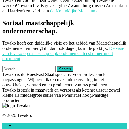
Tevako en voor de medewerkers een plezier om bij Tevako te
werken! Tevako b.v. is gevestigd te Zwanenburg (tussen Amsterdam
en Haarlem) en is lid van
de Koninklijke Metaalunie.
Sociaal maatschappelijk
ondernemerschap.
Tevako heeft een duidelijke visie op het gebied van Maatschappelijk
ondernemen en brengt dit dan ook dagelijks in de praktijk.
De visie
van tevako op maatschappelijk ondernemen leest u hier in dit
document
Tevako is de Roestvast Staal specialist voor professionele
toepassingen. Wij beschikken over ruime ervaring in het
ontwikkelen, verwerken en produceren van rvs producten.
Tevako is sterk in maatwerk en verzorgt als ketenregisseur zowel
kleine als middelgrote series van kwalitatief hoogwaardige
producten.
© 2026 Tevako.
Home