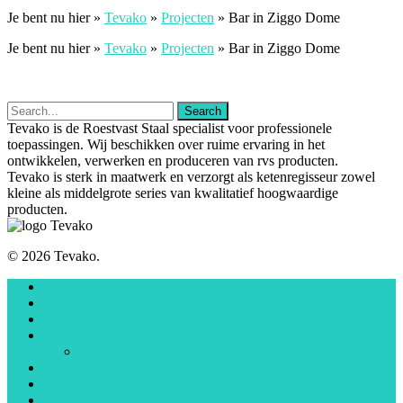
Je bent nu hier »
Tevako
»
Projecten
»
Bar in Ziggo Dome
Je bent nu hier »
Tevako
»
Projecten
»
Bar in Ziggo Dome
Tevako is de Roestvast Staal specialist voor professionele
toepassingen. Wij beschikken over ruime ervaring in het
ontwikkelen, verwerken en produceren van rvs producten.
Tevako is sterk in maatwerk en verzorgt als ketenregisseur zowel
kleine als middelgrote series van kwalitatief hoogwaardige
producten.
© 2026 Tevako.
Home
Maatwerk
Over Tevako
Tevako & RVS
Technieken
Projecten
Producten
Sectoren