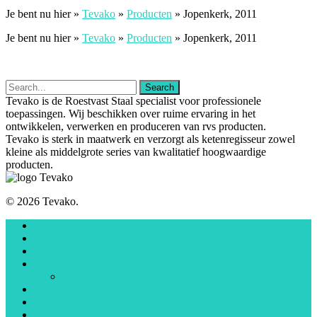
Je bent nu hier »
Tevako
»
Producten
»
Jopenkerk, 2011
Je bent nu hier »
Tevako
»
Producten
»
Jopenkerk, 2011
Tevako is de Roestvast Staal specialist voor professionele
toepassingen. Wij beschikken over ruime ervaring in het
ontwikkelen, verwerken en produceren van rvs producten.
Tevako is sterk in maatwerk en verzorgt als ketenregisseur zowel
kleine als middelgrote series van kwalitatief hoogwaardige
producten.
© 2026 Tevako.
Home
Maatwerk
Over Tevako
Tevako & RVS
Technieken
Projecten
Producten
Sectoren