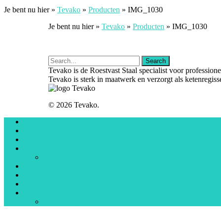
Je bent nu hier »
Tevako
»
Producten
»
IMG_1030
Je bent nu hier »
Tevako
»
Producten
»
IMG_1030
Tevako is de Roestvast Staal specialist voor professio
Tevako is sterk in maatwerk en verzorgt als ketenregiss
© 2026 Tevako.
Home
Maatwerk
Over Tevako
Tevako & RVS
Technieken
Projecten
Producten
Sectoren
Contact
Werken bij Tevako