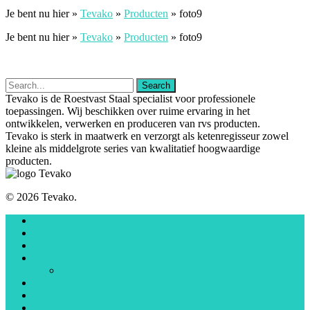
Je bent nu hier »
Tevako
»
Producten
»
foto9
Je bent nu hier »
Tevako
»
Producten
»
foto9
Tevako is de Roestvast Staal specialist voor professionele
toepassingen. Wij beschikken over ruime ervaring in het
ontwikkelen, verwerken en produceren van rvs producten.
Tevako is sterk in maatwerk en verzorgt als ketenregisseur zowel
kleine als middelgrote series van kwalitatief hoogwaardige
producten.
© 2026 Tevako.
Home
Maatwerk
Over Tevako
Tevako & RVS
Technieken
Projecten
Producten
Sectoren