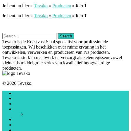
Je bent nu hier »
Tevako
»
Producten
»
foto 1
Je bent nu hier »
Tevako
»
Producten
»
foto 1
Tevako is de Roestvast Staal specialist voor professionele
toepassingen. Wij beschikken over ruime ervaring in het
ontwikkelen, verwerken en produceren van rvs producten.
Tevako is sterk in maatwerk en verzorgt als ketenregisseur zowel
kleine als middelgrote series van kwalitatief hoogwaardige
producten.
© 2026 Tevako.
Home
Maatwerk
Over Tevako
Tevako & RVS
Technieken
Projecten
Producten
Sectoren