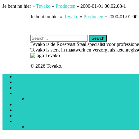
Je bent nu hier »
Tevako
»
Producten
»
2000-01-01 00.02.08-1
Je bent nu hier »
Tevako
»
Producten
»
2000-01-01 00.
Tevako is de Roestvast Staal specialist voor professio
Tevako is sterk in maatwerk en verzorgt als ketenregiss
© 2026 Tevako.
Home
Maatwerk
Over Tevako
Tevako & RVS
Technieken
Projecten
Producten
Sectoren
Contact
Werken bij Tevako